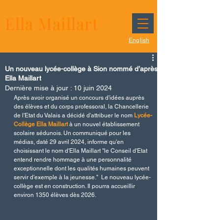
Ella Maillart
English
Un nouveau lycée-collège à Sion nommé d’après
Ella Maillart
Dernière mise à jour :
10 juin 2024
Après avoir organisé un concours d'idées auprès 
des élèves et du corps professoral, la Chancellerie 
de l'Etat du Valais a décidé d'attribuer le nom 
Lycée-
Collège Ella Maillart 
à un nouvel établissement 
scolaire sédunois. Un communiqué pour les 
médias, daté 29 avril 2024, informe qu'en 
choisissant le nom d'Ella Maillart "le Conseil d'Etat 
entend rendre hommage à une personnalité 
exceptionnelle dont les qualités humaines peuvent 
servir d'exemple à la jeunesse."  Le nouveau lycée-
collège est en construction. Il pourra accueillir 
environ 1350 élèves dès 2026.