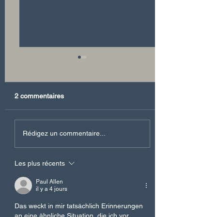
2 commentaires
Exposition de
Rédigez un commentaire...
photographies d’Ella
Maillart « Deuxième Choix
Les plus récents
: à la rencontre d’un autre
regard « , Tour
Paul Allen
d’Anniviers, Vissoie, du 31
il y a 4 jours
juillet et 22 août 2026.
Das weckt in mir tatsächlich Erinnerungen 
an eine ähnliche Situation, die ich vor 