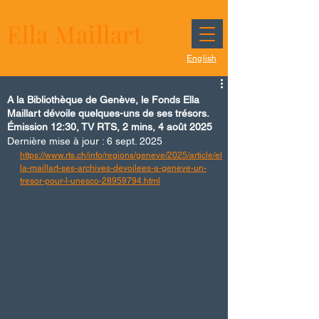
Ella Maillart
English
A la Bibliothèque de Genève, le Fonds Ella
Maillart dévoile quelques-uns de ses trésors.
Émission 12:30, TV RTS, 2 mins, 4 août 2025
Dernière mise à jour :
6 sept. 2025
https://www.rts.ch/info/regions/geneve/2025/article/el
la-maillart-ses-archives-devoilees-a-geneve-un-
tresor-pour-l-unesco-28959794.html