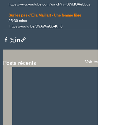
https://www.youtube.com/watch?v=StMdOAeLbqs
Sur les pas d’Ella Maillart - Une femme libre
25:30 mins
https://youtu.be/D9AWmGb-Km8
Voir tout
Posts récents