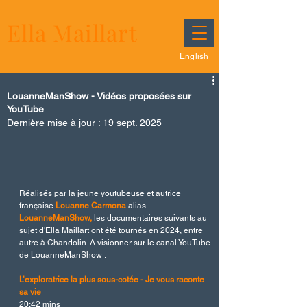
Ella Maillart
English
LouanneManShow - Vidéos proposées sur
YouTube
Dernière mise à jour :
19 sept. 2025
Réalisés par la jeune youtubeuse et autrice 
française 
Louanne Carmona
alias
LouanneManShow,
 les documentaires suivants au 
sujet d'Ella Maillart ont été tournés en 2024, entre 
autre à Chandolin. A visionner sur le canal YouTube 
de LouanneManShow :
L’exploratrice la plus sous-cotée - Je vous raconte 
sa vie
20:42 mins