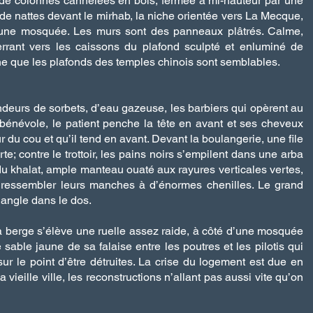
de colonnes cannelées en bois, fermée à mi-hauteur par une
 de nattes devant le mirhab, la niche orientée vers La Mecque,
st une mosquée. Les murs sont des panneaux plâtrés. Calme,
x errant vers les caissons du plafond sculpté et enluminé de
e que les plafonds des temples chinois sont semblables.
vendeurs de sorbets, d’eau gazeuse, les barbiers qui opèrent au
énévole, le patient penche la tête en avant et ses cheveux
r du cou et qu’il tend en avant. Devant la boulangerie, une file
te; contre le trottoir, les pains noirs s’empilent dans une arba
du khalat, ample manteau ouaté aux rayures verticales vertes,
t ressembler leurs manches à d’énormes chenilles. Le grand
riangle dans le dos.
 berge s’élève une ruelle assez raide, à côté d’une mosquée
 sable jaune de sa falaise entre les poutres et les pilotis qui
r le point d’être détruites. La crise du logement est due en
 vieille ville, les reconstructions n’allant pas aussi vite qu’on