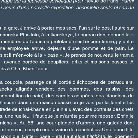
uvrage sur la jeunesse soviétique (Voir
Revue de Paris
, Parmi
t, au cours d’une nouvelle expédition, accomplie seule et sac au
la gare. J’arrive à porter mes sacs, l’un sur le dos, l’autre sur
chensky. Plus loin, à la Ikanskaya, le bureau dont dépend la «
 membres du Tourisme prolétarien) est encore fermé; j’y entre
 Une employée arrive, déjeune d’une pomme et de pain. Le
s et il m’envoie à la « base ». Je prends de nouveau le tram à
sse, avenue bordée de peupliers, ariks et maisons basses. A
ends à Chai Khan Taour.
à coupole, passage dallé bordé d’échoppes de perruquiers,
beks alignés vendent des pommes, des raisins, des
iennent lieu de pain)
, des carottes coupées, des friandises de
chnicum dans une maison basse où je vois par la fenêtre les
rade de tchai-khana en plein air, avec des portraits des chefs
s, une ruelle... Il faut que je m’arrête pour me reposer. Enfin je
tcha ». Au 58, une cour plantée d’arbres, une galerie dont
x femmes, compte une dizaine de couchettes. Une jeune fille
sponible. Cette « base » était autrefois l’
itchkari
, le logement