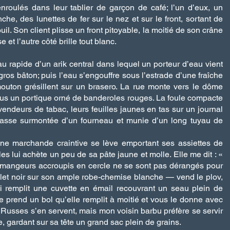
nroulés dans leur tablier de garçon de café; l’un d’eux, un
he, des lunettes de fer sur le nez et sur le front, sortant de
uil. Son client plisse un front pitoyable, la moitié de son crâne
 et l’autre côté brille tout blanc.
u rapide d’un arik central dans lequel un porteur d’eau vient
os bâton; puis l’eau s’engouffre sous l’estrade d’une fraîche
outon grésillent sur un brasero. La rue monte vers le dôme
s un portique orné de banderoles rouges. La foule compacte
endeurs de tabac, leurs feuilles jaunes en tas sur un journal
ebasse surmontée d’un fourneau et munie d’un long tuyau de
ne marchande craintive se lève emportant ses assiettes de
les lui achète un peu de sa pâte jaune et molle. Elle me dit : «
 mangeurs accroupis en cercle ne se sont pas dérangés pour
let noir sur son ample robe-chemise blanche — vend le plov,
ui remplit une cuvette en émail recouvrant un seau plein de
le prend un bol qu’elle remplit à moitié et vous le donne avec
s Russes s’en servent, mais mon voisin barbu préfère se servir
, gardant sur sa tête un grand sac plein de grains.