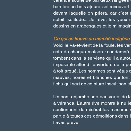
véranda soutenue par deux rangées 
barrière en bois ajouré; sol recouvert
devant laquelle on priera, car c’e
soleil, solitude... Je rêve, les yeu
dessins en arabesques et je m’imagin
Ce qui se trouve au marché indigène
Voici le va-et-vient de la foule, les 
coin de chaque maison : condamné b
tombent dans la serviette qu’il a autou
imposante attend l’ouverture de la por
à toit arqué. Les hommes sont vêtus 
mauves, noires et blanches qui fon
fichu qui sert de ceinture inscrit son t
Un pont enjambe une eau verte; de la
à véranda. L’autre rive montre à nu le
soutiennent de misérables masures su
partie à toutes ces démolitions dans la
l’avait prévu.