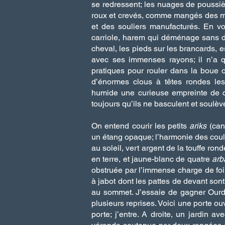
se redressent; les nuages de poussiè
roux et crevés, comme mangés des m
et des souliers manufacturés. En voi
carriole, harem qui déménage sans do
cheval, les pieds sur les brancards, e
avec ses immenses rayons; il n’a 
pratiques pour rouler dans la boue o
d’énormes clous à têtes rondes les 
humide une curieuse empreinte de cr
toujours qu’ils ne basculent et soulèv
On entend courir les petits
ariks
(can
un étang opaque; l’harmonie des couleu
au soleil, vert argent de la touffe ro
en terre, et jaune-blanc de quatre
arb
obstruée par l’immense charge de foi
à jabot dont les pattes de devant so
au sommet. J’essaie de gagner Ourda
plusieurs reprises. Voici une porte ou
porte; j’entre. A droite, un jardin a