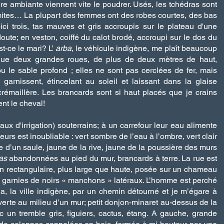
re ambiante viennent vite le poudrer. Usés, les tchédras sont
ites… La plupart des femmes ont des robes courtes, des bas
ci trois, tas mauves et gris accroupis sur le plateau d'une
ute; en veston, coiffé du calot brodé, accroupi sur le dos du
st-ce le mari? L’
arba
, le véhicule indigène, me plaît beaucoup
que deux grandes roues, de plus de deux mètres de haut,
u le sable profond ; elles ne sont pas cerclées de fer, mais
garnissent, étincelant au soleil et laissant dans la glaise
émaillère. Les brancards sont si haut placés que je crains
ent le cheval!
aux d'irrigation)
souterrains; à un carrefour leur eau alimente
rs est inoubliable : vert sombre de l’eau à l’ombre, vert clair
nde d’un saule, jaune de la rive, jaune de la poussière des murs
as
abandonnées au pied du mur, brancards à terre. La rue est
n rectangulaire, plus large que haute, posée sur un chameau
nt garnies de noirs « manchons » latéraux. L’homme est perché
, la ville indigène, par un chemin détourné et je m’égare à
verte au milieu d’un mur; petit donjon-minaret au-dessus de la
vec un tremble gris, figuiers, cactus, étang. A gauche, grande