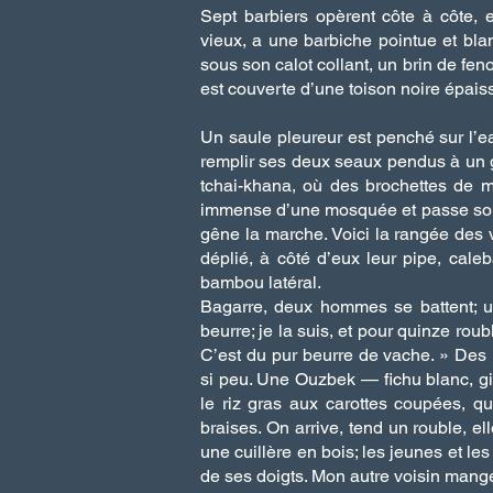
Sept barbiers opèrent côte à côte, e
vieux, a une barbiche pointue et blanc
sous son calot collant, un brin de feno
est couverte d’une toison noire épaisse
Un saule pleureur est penché sur l’ea
remplir ses deux seaux pendus à un gr
tchai-khana, où des brochettes de m
immense d’une mosquée et passe sou
gêne la marche. Voici la rangée des v
déplié, à côté d’eux leur pipe, cal
bambou latéral.
Bagarre, deux hommes se battent; u
beurre; je la suis, et pour quinze roub
C’est du pur beurre de vache. » Des
si peu. Une Ouzbek — fichu blanc, gi
le riz gras aux carottes coupées, q
braises. On arrive, tend un rouble, el
une cuillère en bois; les jeunes et le
de ses doigts. Mon autre voisin mange