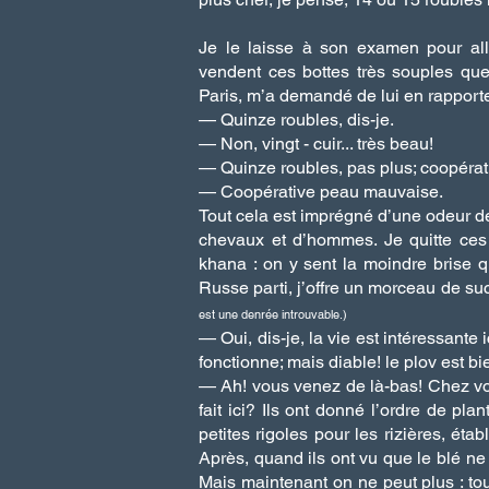
Je le laisse à son examen pour aller
vendent ces bottes très souples que 
Paris, m’a demandé de lui en rappor
— Quinze roubles, dis-je.
— Non, vingt - cuir... très beau!
— Quinze roubles, pas plus; coopéra
— Coopérative peau mauvaise.
Tout cela est imprégné d’une odeur d
chevaux et d’hommes. Je quitte ces 
khana : on y sent la moindre brise 
Russe parti, j’offre un morceau de suc
est une denrée introuvable.)
— Oui, dis-je, la vie est intéressante 
fonctionne; mais diable! le plov est bi
— Ah! vous venez de là-bas! Chez vous
fait ici? Ils ont donné l’ordre de pla
petites rigoles pour les rizières, ét
Après, quand ils ont vu que le blé ne v
Mais maintenant on ne peut plus : tout