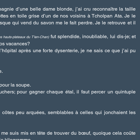
gnie d’une belle dame blonde, j’ai cru reconnaître la taille
ttes en toile grise d’un de nos voisins à Tcholpan Ata. Je le
que qui vend du savon me le fait perdre. Je le retrouve et il
fut splendide, inoubliable, lui dis-je; et
s hauts-plateaux du T'ien-Chan)
vos vacances?
hôpital après une forte dysenterie, je ne sais ce que j’ai pu
e.
pour la soupe.
hers; pour gagner chaque étal, il faut percer un quintuple
 côtes peu arquées, semblables à celles qui jonchaient les
 me suis mis en tête de trouver du bœuf, quoique cela coûte
 le kilogramme.