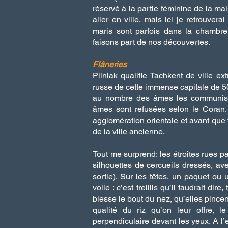
réservé à la partie féminine de la ma
aller en ville, mais ici je retrouvera
maris sont parfois dans la chambr
faisons part de nos découvertes.
Flâneries
Pilniak qualifie Tachkent de ville e
russe de cette immense capitale de 5
au nombre des âmes les communiste
âmes sont refusées selon le Coran.
agglomération orientale et avant que 
de la ville ancienne.
Tout me surprend: les étroites rues 
silhouettes de cercueils dressés, av
sortie)
. Sur les têtes, un paquet ou 
voile : c’est treillis qu’il faudrait dir
blesse le bout du nez, qu’elles pincen
qualité du riz qu’on leur offre, l
perpendiculaire devant les yeux. A l’