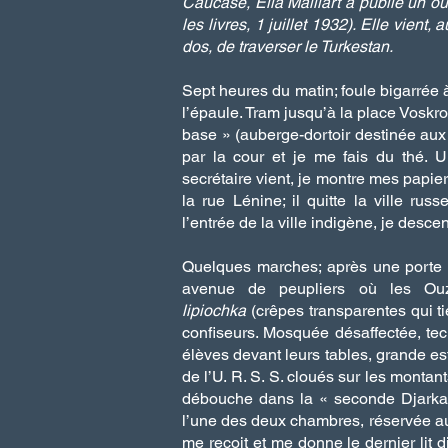
Caucase, Ella Maillart a publié un o
les livres, 1 juillet 1932). Elle vien
dos, de traverser le Turkestan.
Sept heures du matin; foule bigarrée à 
l’épaule. Tram jusqu’à la place Voskro
base » (auberge-dortoir destinée aux
par la cour et je me fais du thé.
secrétaire vient, je montre mes papier
la rue Lénine; il quitte la ville ru
l’entrée de la ville indigène, je desc
Quelques marches; après une porte 
avenue de peupliers où les Ouz
lipiochka
(crêpes transparentes qui t
confiseurs. Mosquée désaffectée, te
élèves devant leurs tables, grande est
de l’U. R. S. S. cloués sur les montant
débouche dans la « seconde Djarkan
l’une des deux chambres, réservée au
me reçoit et me donne le dernier lit di