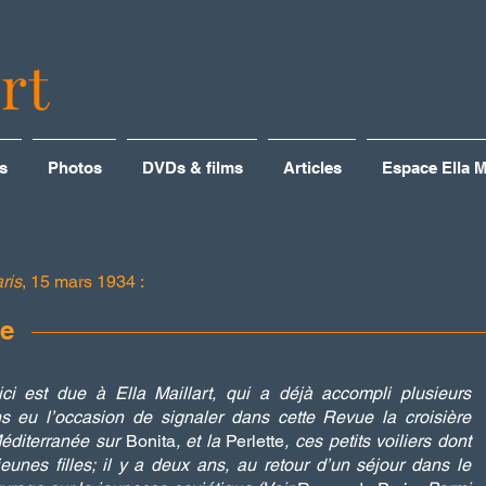
rt
s
Photos
DVDs & films
Articles
Espace Ella Ma
ris
, 15 mars 1934 :
de
ici est due à Ella Maillart, qui a déjà accompli plusieurs
 eu l’occasion de signaler dans cette Revue la croisière
éditerranée sur
Bonita
, et la
Perlette
, ces petits voiliers dont
unes filles; il y a deux ans, au retour d’un séjour dans le