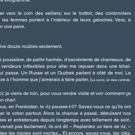
 vers le coin des selliers; sur le trottoir, des cordonniers
les femmes portent à l’intérieur de leurs galoches. Vera, à
ter une paire.
tive douze roubles seulement.
e poussière, de paille hachée, d’excréments de chameaux, de
vendeurs inflexibles pour aller me reposer dans une tchai-
qui passe. Un Russe et un Ouzbek parlent à côté de moi. Le
re à l’homme que j’aimerais à faire parler. (
Le sucre, en Asie centrale,
ici; je viens de loin, pour vous rendre visite et voir comment ça
en cher!
, en Frankistan, le riz pousse-t-il? Savez-vous ce qu’ils ont
nter le coton partout. Alors la charrue a passé, détruisant nos
ablies et entretenues depuis longtemps avec tellement de soin.
enait pas facilement, ils ont dit « Replantez un tiers de riz. »
es les rigoles sont mortes... Et encore, savez-vous, les clés,