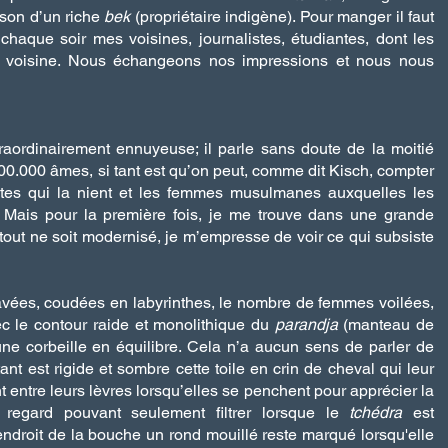
ison d’un riche
bek
(propriétaire indigène). Pour manger il faut
i chaque soir mes voisines, journalistes, étudiantes, dont les
e voisine. Nous échangeons nos impressions et nous nous
xtraordinairement ennuyeuse; il parle sans doute de la moitié
00.000 âmes, si tant est qu’on peut, comme dit Kisch, compter
s qui la nient et les femmes musulmanes auxquelles les
 Mais pour la première fois, je me trouve dans une grande
tout ne soit modernisé, je m’empresse de voir ce qui subsiste
pavées, coudées en labyrinthes, le nombre de femmes voilées,
ec le contour raide et monolithique du
parandja
(manteau de
une corbeille en équilibre. Cela n’a aucun sens de parler de
e, tant est rigide et sombre cette toile en crin de cheval qui leur
t entre leurs lèvres lorsqu’elles se penchent pour apprécier la
e regard pouvant seulement filtrer lorsque le
tchédra
est
endroit de la bouche un rond mouillé reste marqué lorsqu'elle