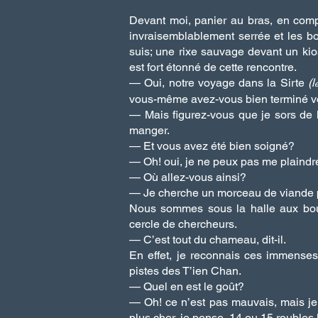
Devant moi, panier au bras, en compa
invraisemblablement serrée et les bo
suis; une rixe sauvage devant un kios
est fort étonné de cette rencontre.
— Oui, notre voyage dans la Sirte
(l
e
vous-même avez-vous bien terminé 
— Mais figurez-vous que je sors de l’
manger.
— Et vous avez été bien soigné?
— Oh! oui, je ne peux pas me plaindr
— Où allez-vous ainsi?
— Je cherche un morceau de viande 
Nous sommes sous la halle aux bouc
cercle de chercheurs.
— C’est tout du chameau, dit-il.
En effet, je reconnais ces immenses
pistes des T’ien Chan.
— Quel en est le goût?
— Oh! ce n’est pas mauvais, mais je
plus cher, je pense, 14 ou 15 roubles