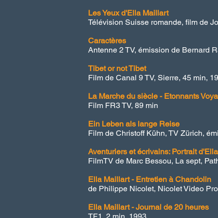
Les Yeux d'Ella Maillart
Télévision Suisse romande, f
ilm de J
Caractères
Antenne 2 TV, émission de Bernard 
Tibet or not Tibet
Film de Canal 9 TV, Sierre, 45 min, 1
La Marche du siècle - Etonnants Voyag
Film FR3 TV, 89 min
Ein Leben als lange Reise
Film de Christoff Kühn, TV Zürich, ém
Aventuriers et écrivains: Portrait d'Ella
FilmTV de Marc Bessou,
La sept, Pat
Ella Maillart - Entretien à Chandolin
de Philippe Nicolet, Nicolet Video Pr
Ella Maillart - Journal de 20 heures
TF1, 2 min, 1993