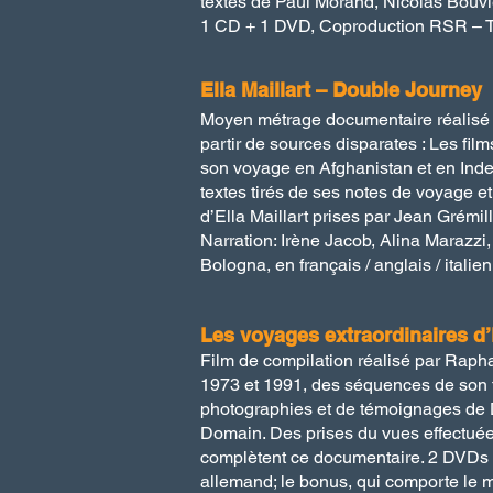
textes de Paul Morand, Nicolas Bouvier
1 CD + 1 DVD, Coproduction RSR – T
Ella Maillart – Double Journey
Moyen métrage documentaire réalisé p
partir de sources disparates : Les film
son voyage en Afghanistan et en Inde
textes tirés de ses notes de voyage e
d’Ella Maillart prises par Jean Grémi
Narration: Irène Jacob, Alina Marazz
Bologna, en français / anglais / italie
Les voyages extraordinaires d’E
Film de compilation réalisé par Raphae
1973 et 1991, des séquences de son
photographies et de témoignages de Da
Domain. Des prises du vues effectuées
complètent ce documentaire. 2 DVDs : L
allemand; le bonus, qui comporte le m