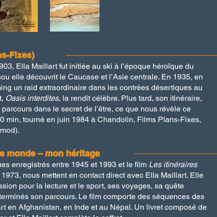
ns-Fixes)
1903,
Ella Maillart
fut initiée au ski à l’époque héroïque du
u elle découvrit le Caucase et l’Asie centrale. En 1935, en
ming
un raid extraordinaire dans les contrées désertiques au
t,
Oasis interdites
, la rendit célèbre. Plus tard, son itinéraire,
arcours dans le secret de l’être, ce que nous révèle ce
 50 min,
tourné en juin
1984 à Chandolin, Films Plans-Fixes,
rmod).
: Le monde – mon héritage
es enregistrés entre 1945 et 1993 et le film
Les itinéraires
 1973, nous mettent en contact direct avec Ella Maillart. Elle
on pour la lecture et le sport, ses voyages, sa quête
 déterminés son parcours. Le film comporte des séquences des
rt en Afghanistan, en Inde et au Népal. Un livret composé de