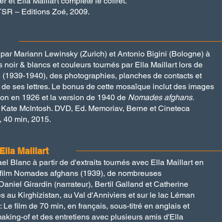
 et Ella Maillart complète le coffret.
SR – Editions Zoé, 2009.
ar Mariann Lewinsky (Zurich) et Antonio Bigini (Bologne) à
s noir & blancs et couleurs tournés par Ella Maillart lors de
 (1939-1940), des photographies, planches de contacts et
t de ses lettres. Le bonus de cette mosaïque inclut des images
llon en 1926 et la version de 1940 de
Nomades afghans.
i, Kate McIntosh. DVD, Ed. Memoriav, Berne et Cineteca
n, 40 min, 2015.
lla Maillart
l Blanc à partir de d'extraits tournés avec Ella Maillart en
 film Nomades afghans (1939), de nombreuses
niel Girardin (narrateur), Bertil Galland et Catherine
 au Kirghizistan, au Val d'Anniviers et sur le lac Léman
e film de 70 min, en français, sous-titré en anglais et
aking-of et des entretiens avec plusieurs amis d'Ella